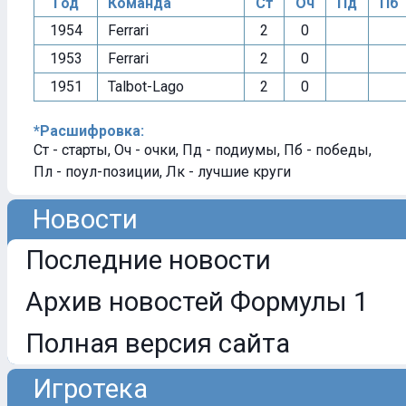
Год
Команда
Ст
Оч
Пд
Пб
1954
Ferrari
2
0
1953
Ferrari
2
0
1951
Talbot-Lago
2
0
*Расшифровка:
Ст - старты, Оч - очки, Пд - подиумы, Пб - победы,
Пл - поул-позиции, Лк - лучшие круги
Новости
Последние новости
Архив новостей Формулы 1
Полная версия сайта
Игротека