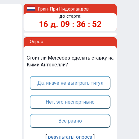
Гран-При Нидерландов
до старта:
16
д.
09
:
36
:
52
Опрос
Стоит ли Mercedes сделать ставку на
Кими Антонелли?
Да, иначе не выиграть титул
Нет, это неспортивно
Все равно
[
результаты опроса
]