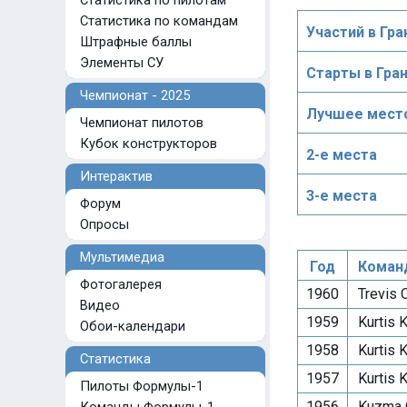
Статистика по пилотам
Статистика по командам
Участий в Гра
Штрафные баллы
Элементы СУ
Старты в Гра
Чемпионат - 2025
Лучшее место
Чемпионат пилотов
Кубок конструкторов
2-е места
Интерактив
3-е места
Форум
Опросы
Мультимедиа
Год
Коман
Фотогалерея
1960
Trevis 
Видео
1959
Kurtis K
Обои-календари
1958
Kurtis K
Статистика
1957
Kurtis K
Пилоты Формулы-1
1956
Kuzma O