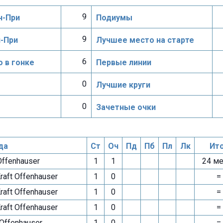
9
н-При
Подиумы
9
н-При
Лучшее место на старте
6
 в гонке
Первые линии
0
Лучшие круги
0
Зачетные очки
да
Ст
Оч
Пд
Пб
Пл
Лк
Ит
Offenhauser
1
1
24 ме
raft Offenhauser
1
0
=
raft Offenhauser
1
0
=
raft Offenhauser
1
0
=
ffenhauser
1
0
=