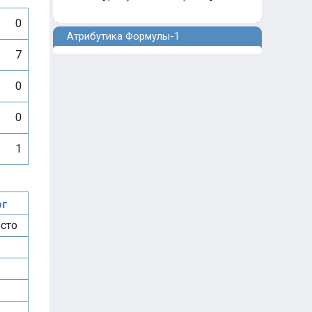
0
Атрибутика Формулы-1
7
0
0
1
ог
сто