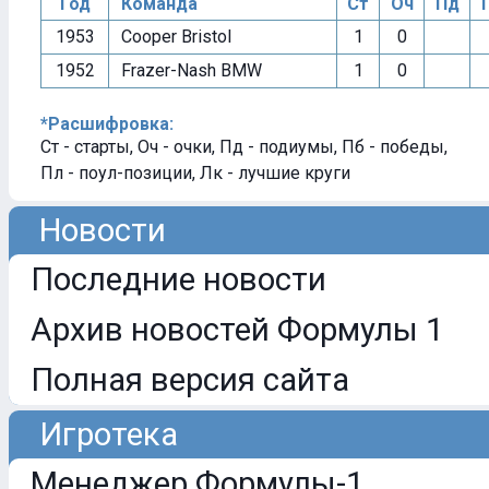
Год
Команда
Ст
Оч
Пд
1953
Cooper Bristol
1
0
1952
Frazer-Nash BMW
1
0
*Расшифровка:
Ст - старты, Оч - очки, Пд - подиумы, Пб - победы,
Пл - поул-позиции, Лк - лучшие круги
Новости
Последние новости
Архив новостей Формулы 1
Полная версия сайта
Игротека
Менеджер Формулы-1