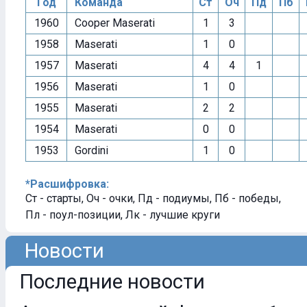
Год
Команда
Ст
Оч
Пд
Пб
1960
Cooper Maserati
1
3
1958
Maserati
1
0
1957
Maserati
4
4
1
1956
Maserati
1
0
1955
Maserati
2
2
1954
Maserati
0
0
1953
Gordini
1
0
*Расшифровка:
Ст - старты, Оч - очки, Пд - подиумы, Пб - победы,
Пл - поул-позиции, Лк - лучшие круги
Новости
Последние новости