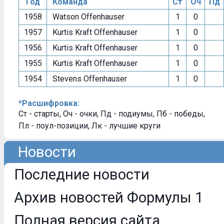
Год
Команда
Ст
Оч
Пд
1958
Watson Offenhauser
1
0
1957
Kurtis Kraft Offenhauser
1
0
1956
Kurtis Kraft Offenhauser
1
0
1955
Kurtis Kraft Offenhauser
1
0
1954
Stevens Offenhauser
1
0
*Расшифровка:
Ст - старты, Оч - очки, Пд - подиумы, Пб - победы,
Пл - поул-позиции, Лк - лучшие круги
Новости
Последние новости
Архив новостей Формулы 1
Полная версия сайта