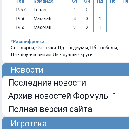
Год
Команда
Ст
Оч
Пд
Пб
Пл
1957
Ferrari
1
0
1956
Maserati
4
3
1
1955
Maserati
2
2
1
*Расшифровка:
Ст - старты, Оч - очки, Пд - подиумы, Пб - победы,
Пл - поул-позиции, Лк - лучшие круги
Новости
Последние новости
Архив новостей Формулы 1
Полная версия сайта
Игротека