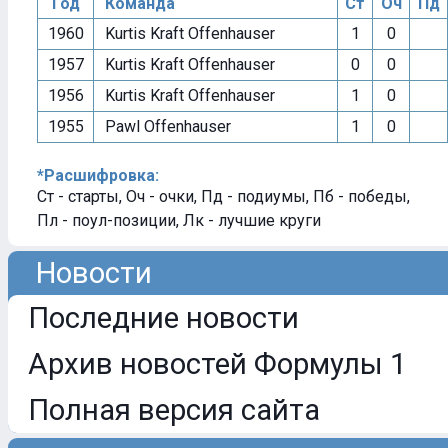
Год
Команда
Ст
Оч
Пд
1960
Kurtis Kraft Offenhauser
1
0
1957
Kurtis Kraft Offenhauser
0
0
1956
Kurtis Kraft Offenhauser
1
0
1955
Pawl Offenhauser
1
0
*Расшифровка:
Ст - старты, Оч - очки, Пд - подиумы, Пб - победы,
Пл - поул-позиции, Лк - лучшие круги
Новости
Последние новости
Архив новостей Формулы 1
Полная версия сайта