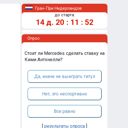
Гран-При Нидерландов
до старта:
14
д.
20
:
11
:
52
Опрос
Стоит ли Mercedes сделать ставку на
Кими Антонелли?
Да, иначе не выиграть титул
Нет, это неспортивно
Все равно
[
результаты опроса
]