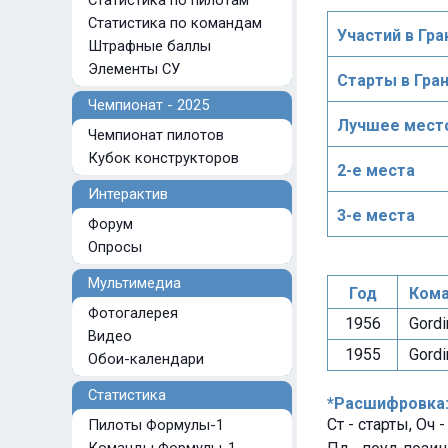
Статистика по пилотам
Статистика по командам
Участий в Гра
Штрафные баллы
Элементы СУ
Старты в Гра
Чемпионат - 2025
Лучшее место
Чемпионат пилотов
Кубок конструкторов
2-е места
Интерактив
3-е места
Форум
Опросы
Мультимедиа
Год
Кома
Фотогалерея
1956
Gordi
Видео
1955
Gordi
Обои-календари
Статистика
*Расшифровка
Ст - старты, Оч 
Пилоты Формулы-1