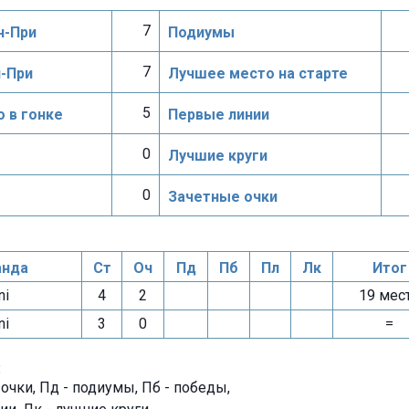
7
н-При
Подиумы
7
н-При
Лучшее место на старте
5
 в гонке
Первые линии
0
Лучшие круги
0
Зачетные очки
нда
Ст
Оч
Пд
Пб
Пл
Лк
Итог
ni
4
2
19 мес
ni
3
0
=
:
- очки, Пд - подиумы, Пб - победы,