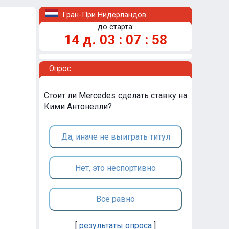
Гран-При Нидерландов
до старта:
14
д.
03
:
07
:
58
Опрос
Стоит ли Mercedes сделать ставку на
Кими Антонелли?
Да, иначе не выиграть титул
Нет, это неспортивно
Все равно
[
результаты опроса
]