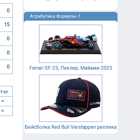
0
Атрибутика Формулы-1
15
0
0
0
Ferrari SF-25, Леклер, Майами-2025
тог
=
=
Бейсболка Red Bull Verstappen реплика