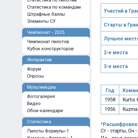
Статистика по пилотам
Статистика по командам
Участий в Гра
Штрафные баллы
Элементы СУ
Старты в Гра
Чемпионат - 2025
Лучшее место
Чемпионат пилотов
Кубок конструкторов
2-е места
Интерактив
3-е места
Форум
Опросы
Мультимедиа
Год
Коман
Фотогалерея
1958
Kurtis 
Видео
1956
Kuzma 
Обои-календари
Статистика
*Расшифровка
Ст - старты, Оч 
Пилоты Формулы-1