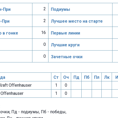
2
н-При
Подиумы
2
н-При
Лучшее место на старте
16
 в гонке
Первые линии
0
Лучшие круги
0
Зачетные очки
да
Ст
Оч
Пд
Пб
Пл
Лк
И
Kraft Offenhauser
1
0
Offenhauser
1
0
:
- очки, Пд - подиумы, Пб - победы,