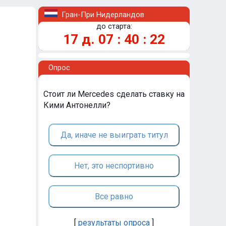
Гран-При Нидерландов
до старта:
17
д.
07
:
40
:
22
Опрос
Стоит ли Mercedes сделать ставку на
Кими Антонелли?
Да, иначе не выиграть титул
Нет, это неспортивно
Все равно
[
результаты опроса
]