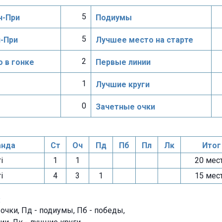
5
н-При
Подиумы
5
н-При
Лучшее место на старте
2
 в гонке
Первые линии
1
Лучшие круги
0
Зачетные очки
нда
Ст
Оч
Пд
Пб
Пл
Лк
Итог
i
1
1
20 мес
i
4
3
1
15 мес
:
- очки, Пд - подиумы, Пб - победы,