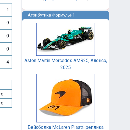
1
Атрибутика Формулы-1
9
0
0
Aston Martin Mercedes AMR25, Алонсо,
4
2025
то
то
Бейсболка McLaren Piastri реплика