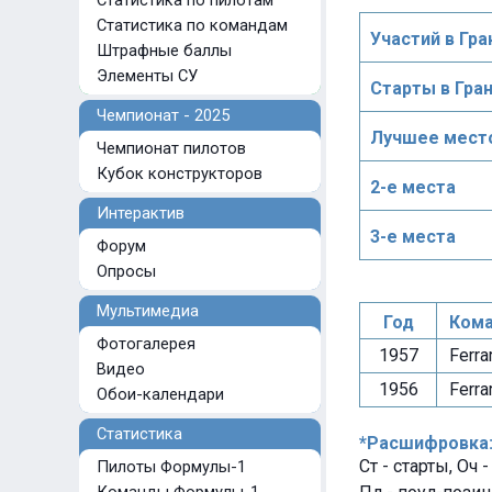
Статистика по пилотам
Статистика по командам
Участий в Гра
Штрафные баллы
Элементы СУ
Старты в Гра
Чемпионат - 2025
Лучшее место
Чемпионат пилотов
Кубок конструкторов
2-е места
Интерактив
3-е места
Форум
Опросы
Мультимедиа
Год
Кома
Фотогалерея
1957
Ferrar
Видео
1956
Ferrar
Обои-календари
Статистика
*Расшифровка
Ст - старты, Оч 
Пилоты Формулы-1