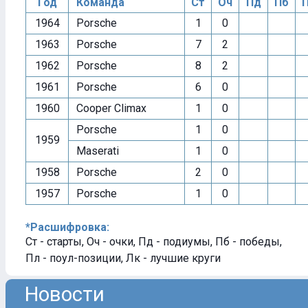
Год
Команда
Ст
Оч
Пд
Пб
1964
Porsche
1
0
1963
Porsche
7
2
1962
Porsche
8
2
1961
Porsche
6
0
1960
Cooper Climax
1
0
Porsche
1
0
1959
Maserati
1
0
1958
Porsche
2
0
1957
Porsche
1
0
*Расшифровка:
Ст - старты, Оч - очки, Пд - подиумы, Пб - победы,
Пл - поул-позиции, Лк - лучшие круги
Новости