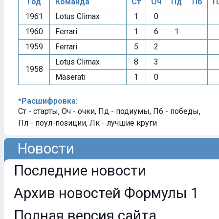
Год
Команда
Ст
Оч
Пд
Пб
П
1961
Lotus Climax
1
0
1960
Ferrari
1
6
1
1959
Ferrari
5
2
Lotus Climax
8
3
1958
Maserati
1
0
*Расшифровка:
Ст - старты, Оч - очки, Пд - подиумы, Пб - победы,
Пл - поул-позиции, Лк - лучшие круги
Новости
Последние новости
Архив новостей Формулы 1
Полная версия сайта