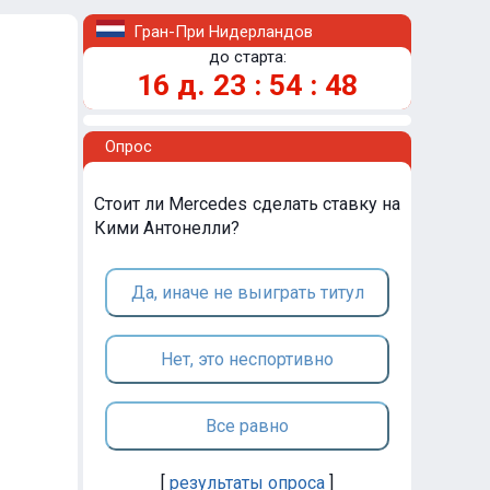
Гран-При Нидерландов
до старта:
16
д.
23
:
54
:
48
Опрос
Стоит ли Mercedes сделать ставку на
Кими Антонелли?
Да, иначе не выиграть титул
Нет, это неспортивно
Все равно
[
результаты опроса
]