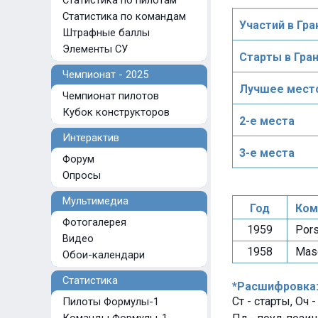
Статистика по пилотам
Статистика по командам
Участий в Гра
Штрафные баллы
Элементы СУ
Старты в Гра
Чемпионат - 2025
Лучшее место
Чемпионат пилотов
Кубок конструкторов
2-е места
Интерактив
3-е места
Форум
Опросы
Мультимедиа
Год
Ком
Фотогалерея
1959
Pors
Видео
1958
Mase
Обои-календари
Статистика
*Расшифровка
Ст - старты, Оч 
Пилоты Формулы-1