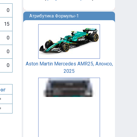
0
Атрибутика Формулы-1
15
0
0
Aston Martin Mercedes AMR25, Алонсо,
0
2025
ог
=
=