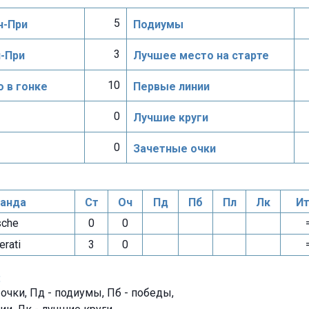
5
н-При
Подиумы
3
н-При
Лучшее место на старте
10
 в гонке
Первые линии
0
Лучшие круги
0
Зачетные очки
анда
Ст
Оч
Пд
Пб
Пл
Лк
Ит
che
0
0
rati
3
0
:
- очки, Пд - подиумы, Пб - победы,