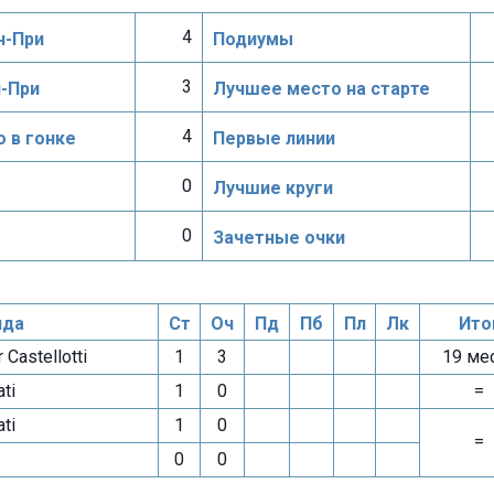
4
н-При
Подиумы
3
н-При
Лучшее место на старте
4
 в гонке
Первые линии
0
Лучшие круги
0
Зачетные очки
да
Ст
Оч
Пд
Пб
Пл
Лк
Ито
Castellotti
1
3
19 ме
ti
1
0
=
ti
1
0
=
0
0