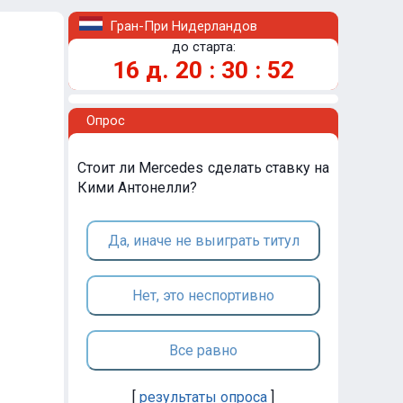
Гран-При Нидерландов
до старта:
16
д.
20
:
30
:
51
Опрос
Стоит ли Mercedes сделать ставку на
Кими Антонелли?
Да, иначе не выиграть титул
Нет, это неспортивно
Все равно
[
результаты опроса
]