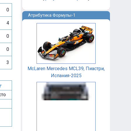
0
Атрибутика Формулы-1
4
0
0
3
McLaren Mercedes MCL39, Пиастри,
Испания-2025
г
сто