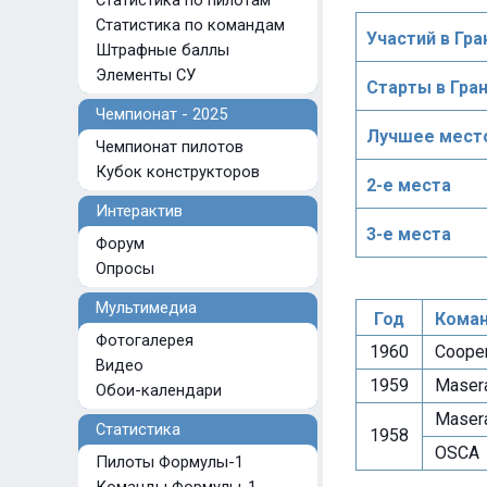
Статистика по пилотам
Статистика по командам
Участий в Гра
Штрафные баллы
Элементы СУ
Старты в Гра
Чемпионат - 2025
Лучшее место
Чемпионат пилотов
Кубок конструкторов
2-е места
Интерактив
3-е места
Форум
Опросы
Мультимедиа
Год
Коман
Фотогалерея
1960
Cooper 
Видео
1959
Masera
Обои-календари
Masera
Статистика
1958
OSCA
Пилоты Формулы-1