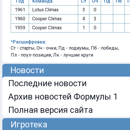
Год
Команда
Ст
Оч
Пд
Пб
1961
Lotus Climax
3
0
1960
Cooper Climax
4
3
1959
Cooper Climax
1
0
*Расшифровка:
Ст - старты, Оч - очки, Пд - подиумы, Пб - победы,
Пл - поул-позиции, Лк - лучшие круги
Новости
Последние новости
Архив новостей Формулы 1
Полная версия сайта
Игротека