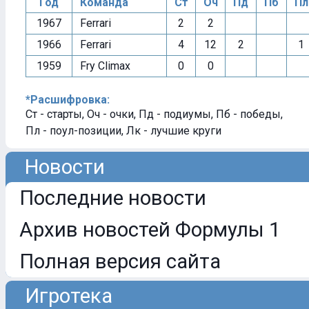
Год
Команда
Ст
Оч
Пд
Пб
Пл
1967
Ferrari
2
2
1966
Ferrari
4
12
2
1
1959
Fry Climax
0
0
*Расшифровка:
Ст - старты, Оч - очки, Пд - подиумы, Пб - победы,
Пл - поул-позиции, Лк - лучшие круги
Новости
Последние новости
Архив новостей Формулы 1
Полная версия сайта
Игротека