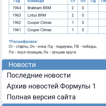
Год
Команда
Ст
Оч
Пд
П
1964
Brabham BRM
2
0
1963
Lotus BRM
2
0
1962
Cooper Climax
1
0
1961
Cooper Climax
1
0
*Расшифровка:
Ст - старты, Оч - очки, Пд - подиумы, Пб - победы,
Пл - поул-позиции, Лк - лучшие круги
Новости
Последние новости
Архив новостей Формулы 1
Полная версия сайта