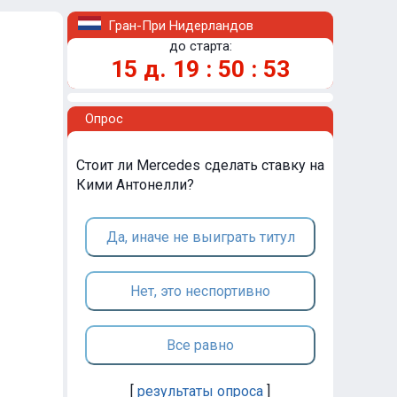
Гран-При Нидерландов
до старта:
15
д.
19
:
50
:
53
Опрос
Стоит ли Mercedes сделать ставку на
Кими Антонелли?
Да, иначе не выиграть титул
Нет, это неспортивно
Все равно
[
результаты опроса
]