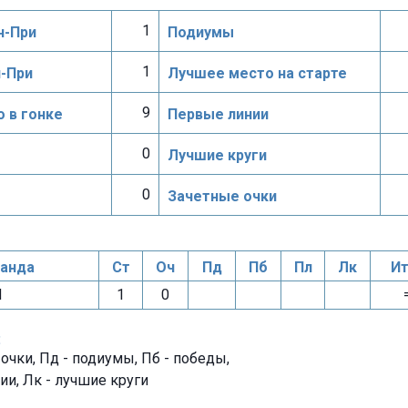
1
н-При
Подиумы
1
н-При
Лучшее место на старте
9
 в гонке
Первые линии
0
Лучшие круги
0
Зачетные очки
анда
Ст
Оч
Пд
Пб
Пл
Лк
Ит
M
1
0
:
- очки, Пд - подиумы, Пб - победы,
ии, Лк - лучшие круги