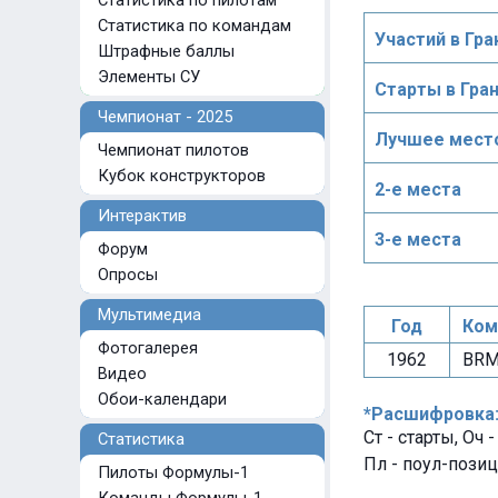
Статистика по пилотам
Статистика по командам
Участий в Гра
Штрафные баллы
Элементы СУ
Старты в Гра
Чемпионат - 2025
Лучшее место
Чемпионат пилотов
Кубок конструкторов
2-е места
Интерактив
3-е места
Форум
Опросы
Мультимедиа
Год
Ком
Фотогалерея
1962
BR
Видео
Обои-календари
*Расшифровка
Ст - старты, Оч 
Статистика
Пл - поул-позиц
Пилоты Формулы-1