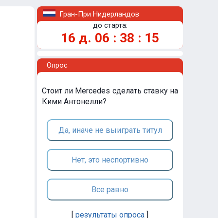
Гран-При Нидерландов
до старта:
16
д.
06
:
38
:
15
Опрос
Стоит ли Mercedes сделать ставку на
Кими Антонелли?
Да, иначе не выиграть титул
Нет, это неспортивно
Все равно
[
результаты опроса
]