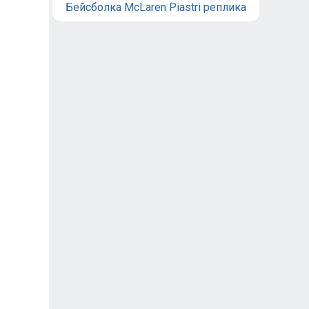
Бейсболка McLaren Piastri реплика