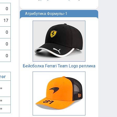
0
Атрибутика Формулы-1
17
0
0
0
Бейсболка Ferrari Team Logo реплика
тог
=
=
=