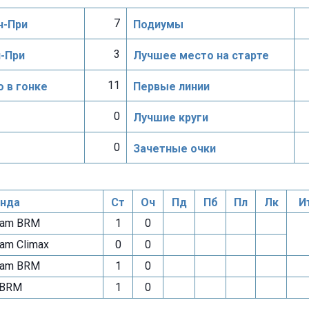
7
н-При
Подиумы
3
н-При
Лучшее место на старте
11
 в гонке
Первые линии
0
Лучшие круги
0
Зачетные очки
нда
Ст
Оч
Пд
Пб
Пл
Лк
И
am BRM
1
0
am Climax
0
0
am BRM
1
0
 BRM
1
0