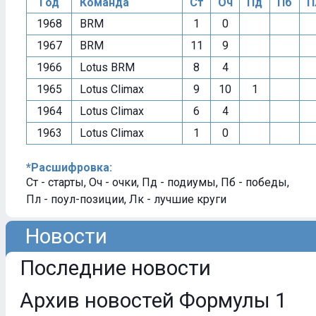
Год
Команда
Ст
Оч
Пд
Пб
П
1968
BRM
1
0
1967
BRM
11
9
1966
Lotus BRM
8
4
1965
Lotus Climax
9
10
1
1964
Lotus Climax
6
4
1963
Lotus Climax
1
0
*Расшифровка:
Ст - старты, Оч - очки, Пд - подиумы, Пб - победы,
Пл - поул-позиции, Лк - лучшие круги
Новости
Последние новости
Архив новостей Формулы 1