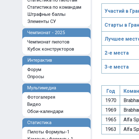
Статистика по пилотам
Статистика по командам
Участий в Гра
Штрафные баллы
Элементы СУ
Старты в Гра
Чемпионат - 2025
Лучшее место
Чемпионат пилотов
Кубок конструкторов
2-е места
Интерактив
3-е места
Форум
Опросы
Мультимедиа
Год
Коман
Фотогалерея
1970
Brabha
Видео
1969
Brabha
Обои-календари
1965
Alfa Sp
Статистика
1963
Alfa Sp
Пилоты Формулы-1