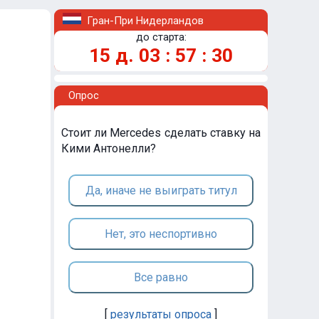
Гран-При Нидерландов
до старта:
15
д.
03
:
57
:
30
Опрос
Стоит ли Mercedes сделать ставку на
Кими Антонелли?
Да, иначе не выиграть титул
Нет, это неспортивно
Все равно
[
результаты опроса
]