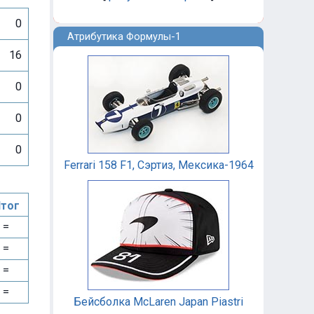
0
Атрибутика Формулы-1
16
0
0
0
Ferrari 158 F1, Сэртиз, Мексика-1964
тог
=
=
=
=
Бейсболка McLaren Japan Piastri