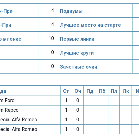
4
н-При
Подиумы
4
н-При
Лучшее место на старте
10
 в гонке
Первые линии
0
Лучшие круги
0
Зачетные очки
да
Ст
Оч
Пд
Пб
Пл
Лк
И
m Ford
1
0
m Repco
1
0
ecial Alfa Romeo
1
0
ecial Alfa Romeo
1
0