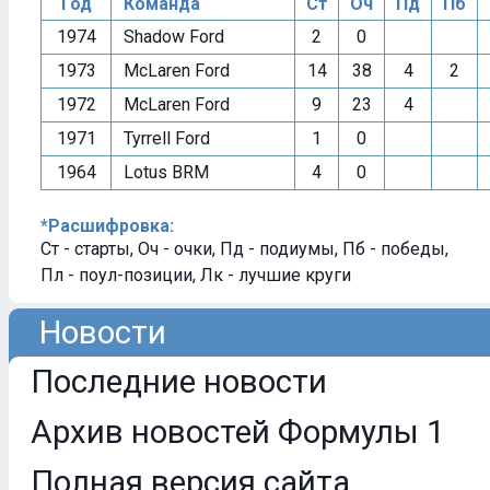
Год
Команда
Ст
Оч
Пд
Пб
1974
Shadow Ford
2
0
1973
McLaren Ford
14
38
4
2
1972
McLaren Ford
9
23
4
1971
Tyrrell Ford
1
0
1964
Lotus BRM
4
0
*Расшифровка:
Ст - старты, Оч - очки, Пд - подиумы, Пб - победы,
Пл - поул-позиции, Лк - лучшие круги
Новости
Последние новости
Архив новостей Формулы 1
Полная версия сайта