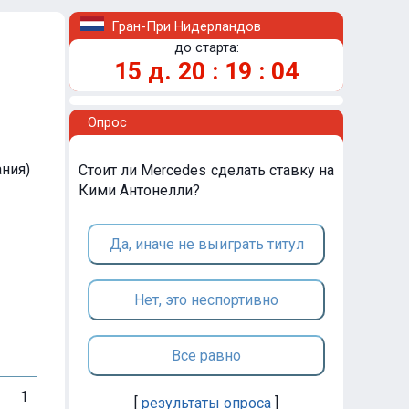
Гран-При Нидерландов
до старта:
15
д.
20
:
19
:
04
Опрос
ания)
Стоит ли Mercedes сделать ставку на
Кими Антонелли?
Да, иначе не выиграть титул
Нет, это неспортивно
Все равно
1
[
результаты опроса
]