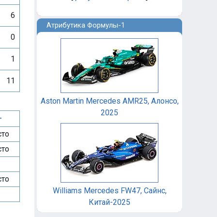
6
Атрибутика Формулы-1
0
1
11
Aston Martin Mercedes AMR25, Алонсо,
2025
г
сто
сто
сто
Williams Mercedes FW47, Сайнс,
Китай-2025