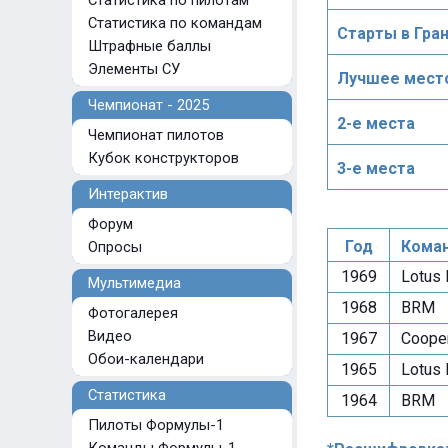
Статистика по пилотам
Статистика по командам
Старты в Гра
Штрафные баллы
Элементы СУ
Лучшее место
Чемпионат - 2025
2-е места
Чемпионат пилотов
Кубок конструкторов
3-е места
Интерактив
Форум
Год
Кома
Опросы
1969
Lotus 
Мультимедиа
1968
BRM
Фотогалерея
Видео
1967
Cooper
Обои-календари
1965
Lotus
Статистика
1964
BRM
Пилоты Формулы-1