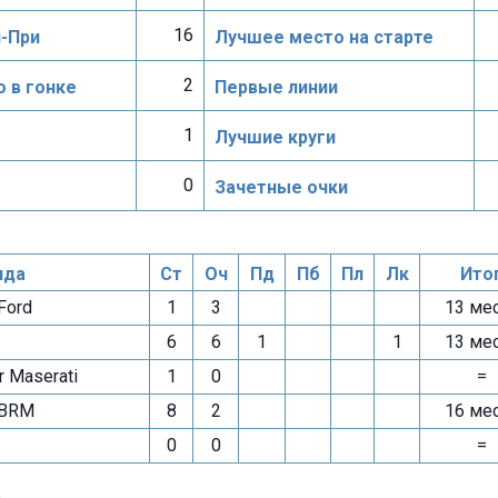
16
н-При
Лучшее место на старте
2
 в гонке
Первые линии
1
Лучшие круги
0
Зачетные очки
нда
Ст
Оч
Пд
Пб
Пл
Лк
Ито
Ford
1
3
13 ме
6
6
1
1
13 ме
 Maserati
1
0
=
 BRM
8
2
16 ме
0
0
=