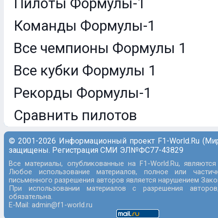
Пилоты Формулы-1
Команды Формулы-1
Все чемпионы Формулы 1
Все кубки Формулы 1
Рекорды Формулы-1
Сравнить пилотов
© 2001-2026 Информационный проект F1-World.Ru (Ми
защищены. Регистрация СМИ ЭЛ№ФС77-43829
Все материалы, опубликованные на F1-World.Ru, являются
Любое использование материалов, полное или частич
письменного разрешения авторов является нарушением Закон
При использовании материалов с разрешения авторов
обязательна.
E-Mail: admin@f1-world.ru