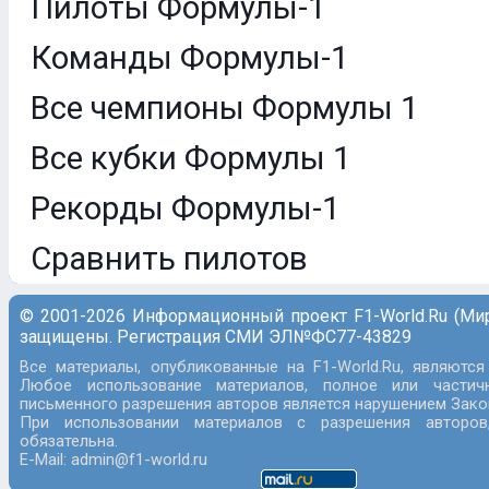
Пилоты Формулы-1
Команды Формулы-1
Все чемпионы Формулы 1
Все кубки Формулы 1
Рекорды Формулы-1
Сравнить пилотов
© 2001-2026 Информационный проект F1-World.Ru (Ми
защищены. Регистрация СМИ ЭЛ№ФС77-43829
Все материалы, опубликованные на F1-World.Ru, являются
Любое использование материалов, полное или частич
письменного разрешения авторов является нарушением Закон
При использовании материалов с разрешения авторов
обязательна.
E-Mail: admin@f1-world.ru