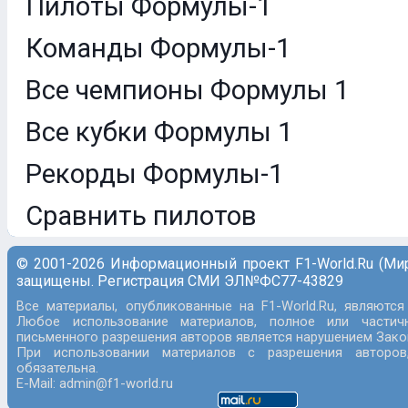
Пилоты Формулы-1
Команды Формулы-1
Все чемпионы Формулы 1
Все кубки Формулы 1
Рекорды Формулы-1
Сравнить пилотов
© 2001-2026 Информационный проект F1-World.Ru (Ми
защищены. Регистрация СМИ ЭЛ№ФС77-43829
Все материалы, опубликованные на F1-World.Ru, являются
Любое использование материалов, полное или частич
письменного разрешения авторов является нарушением Закон
При использовании материалов с разрешения авторов
обязательна.
E-Mail: admin@f1-world.ru