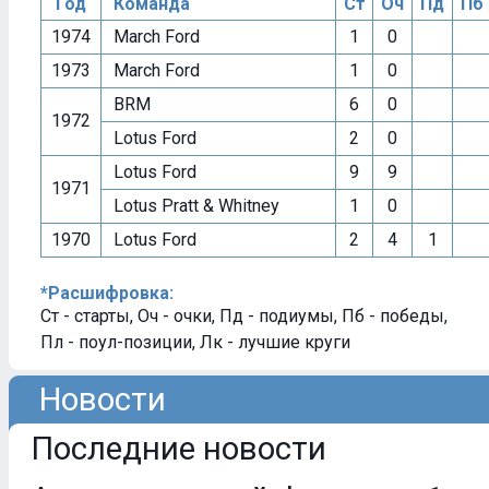
Год
Команда
Ст
Оч
Пд
Пб
1974
March Ford
1
0
1973
March Ford
1
0
BRM
6
0
1972
Lotus Ford
2
0
Lotus Ford
9
9
1971
Lotus Pratt & Whitney
1
0
1970
Lotus Ford
2
4
1
*Расшифровка:
Ст - старты, Оч - очки, Пд - подиумы, Пб - победы,
Пл - поул-позиции, Лк - лучшие круги
Новости
Последние новости