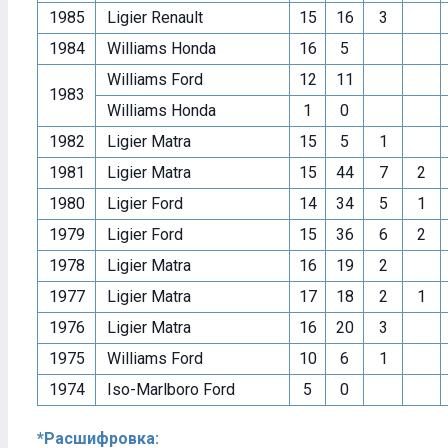
1985
Ligier Renault
15
16
3
1984
Williams Honda
16
5
Williams Ford
12
11
1983
Williams Honda
1
0
1982
Ligier Matra
15
5
1
1981
Ligier Matra
15
44
7
2
1980
Ligier Ford
14
34
5
1
1979
Ligier Ford
15
36
6
2
1978
Ligier Matra
16
19
2
1977
Ligier Matra
17
18
2
1
1976
Ligier Matra
16
20
3
1975
Williams Ford
10
6
1
1974
Iso-Marlboro Ford
5
0
*Расшифровка: