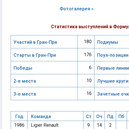
Фотогалерея »
Статистика выступлений в Форму
180
Участий в Гран-При
Подиумы
176
Старты в Гран-При
Поул-позиции
6
Победы
Первые линии
10
2-е места
Лучшие круги
16
3-е места
Зачетные очк
Год
Команда
Ст
Оч
Пд
Пб
1986
Ligier Renault
9
14
2