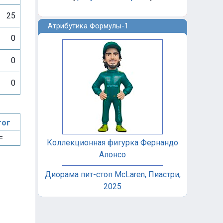
25
Атрибутика Формулы-1
0
0
0
тог
=
Коллекционная фигурка Фернандо
Алонсо
Диорама пит-стоп McLaren, Пиастри,
2025