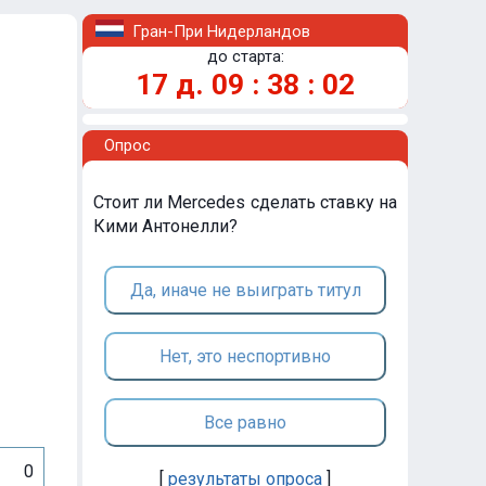
Гран-При Нидерландов
до старта:
17
д.
09
:
38
:
02
Опрос
Стоит ли Mercedes сделать ставку на
Кими Антонелли?
Да, иначе не выиграть титул
Нет, это неспортивно
Все равно
0
[
результаты опроса
]