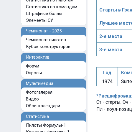
Статистика по пилотам
Статистика по командам
Старты в Гра
Штрафные баллы
Элементы СУ
Лучшее место
Чемпионат - 2025
2-е места
Чемпионат пилотов
Кубок конструкторов
3-е места
Интерактив
Форум
Год
Кома
Опросы
1974
Surte
Мультимедиа
Фотогалерея
*Расшифровка
Видео
Ст - старты, Оч 
Обои-календари
Пл - поул-позиц
Статистика
Пилоты Формулы-1