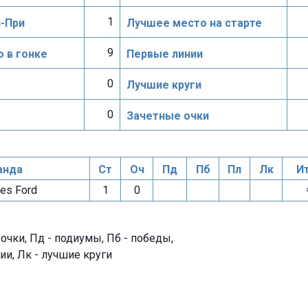
1
н-При
Лучшее место на старте
9
 в гонке
Первые линии
0
Лучшие круги
0
Зачетные очки
нда
Ст
Оч
Пд
Пб
Пл
Лк
И
es Ford
1
0
:
- очки, Пд - подиумы, Пб - победы,
ии, Лк - лучшие круги