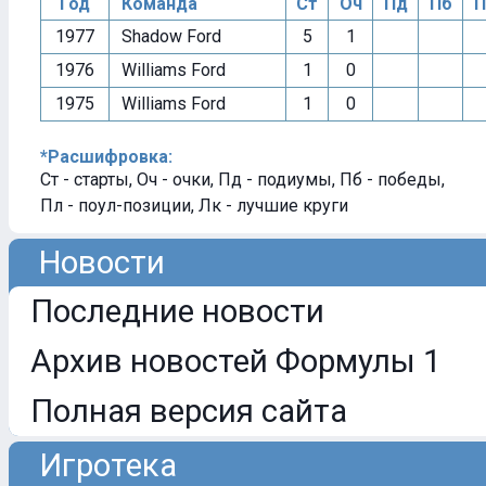
Год
Команда
Ст
Оч
Пд
Пб
П
1977
Shadow Ford
5
1
1976
Williams Ford
1
0
1975
Williams Ford
1
0
*Расшифровка:
Ст - старты, Оч - очки, Пд - подиумы, Пб - победы,
Пл - поул-позиции, Лк - лучшие круги
Новости
Последние новости
Архив новостей Формулы 1
Полная версия сайта
Игротека