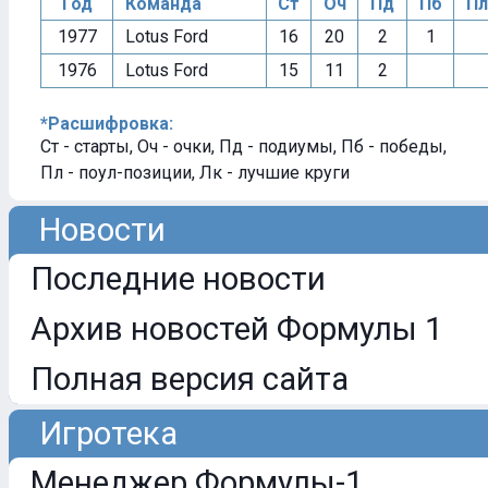
Год
Команда
Ст
Оч
Пд
Пб
Пл
1977
Lotus Ford
16
20
2
1
1976
Lotus Ford
15
11
2
*Расшифровка:
Ст - старты, Оч - очки, Пд - подиумы, Пб - победы,
Пл - поул-позиции, Лк - лучшие круги
Новости
Последние новости
Архив новостей Формулы 1
Полная версия сайта
Игротека
Менеджер Формулы-1