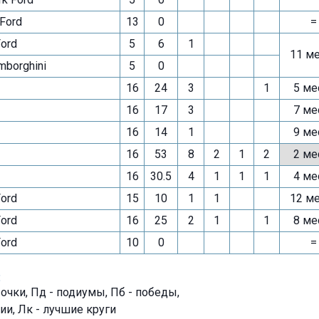
Ford
13
0
=
Ford
5
6
1
11 м
mborghini
5
0
16
24
3
1
5 ме
16
17
3
7 ме
16
14
1
9 ме
16
53
8
2
1
2
2 ме
16
30.5
4
1
1
1
4 ме
Ford
15
10
1
1
12 м
Ford
16
25
2
1
1
8 ме
Ford
10
0
=
:
- очки, Пд - подиумы, Пб - победы,
ии, Лк - лучшие круги