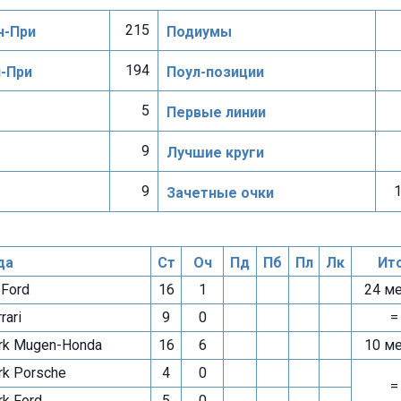
215
н-При
Подиумы
194
н-При
Поул-позиции
5
Первые линии
9
Лучшие круги
9
1
Зачетные очки
да
Ст
Оч
Пд
Пб
Пл
Лк
Ит
 Ford
16
1
24 м
rari
9
0
=
k Mugen-Honda
16
6
10 м
k Porsche
4
0
=
k Ford
5
0