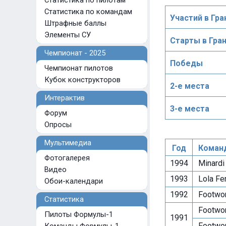
Статистика по пилотам
Статистика по командам
Участий в Гра
Штрафные баллы
Элементы СУ
Старты в Гра
Чемпионат - 2025
Победы
Чемпионат пилотов
Кубок конструкторов
2-е места
Интерактив
3-е места
Форум
Опросы
Мультимедиа
Год
Коман
Фотогалерея
1994
Minardi
Видео
1993
Lola Fer
Обои-календари
1992
Footwor
Статистика
Footwor
Пилоты Формулы-1
1991
Footwor