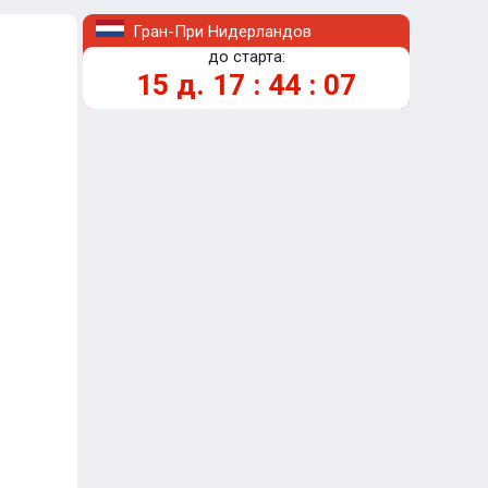
Гран-При Нидерландов
до старта:
15
д.
17
:
44
:
07