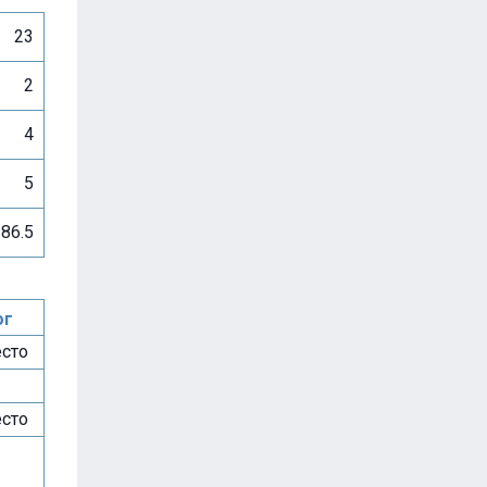
23
2
4
5
86.5
ог
есто
есто