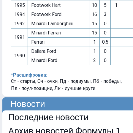
1995
Footwork Hart
10
5
1
1994
Footwork Ford
16
3
1992
Minardi Lamborghini
15
0
Minardi Ferrari
15
0
1991
Ferrari
1
0.5
Dallara Ford
1
0
1990
Minardi Ford
2
0
*Расшифровка:
Ст - старты, Оч - очки, Пд - подиумы, Пб - победы,
Пл - поул-позиции, Лк - лучшие круги
Новости
Последние новости
Архив новостей Формулы 1