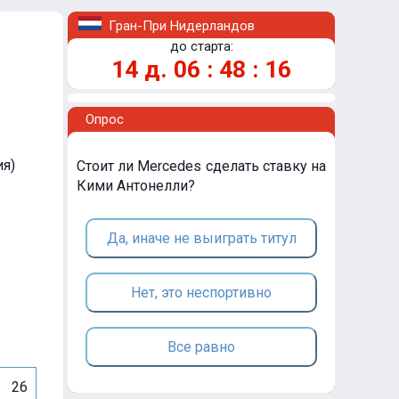
Гран-При Нидерландов
до старта:
14
д.
06
:
48
:
16
Опрос
ия)
Стоит ли Mercedes сделать ставку на
Кими Антонелли?
Да, иначе не выиграть титул
Нет, это неспортивно
Все равно
26