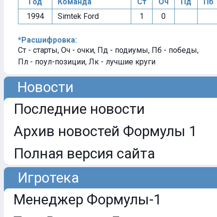
Год
Команда
Ст
Оч
Пд
Пб
1994
Simtek Ford
1
0
*Расшифровка:
Ст - старты, Оч - очки, Пд - подиумы, Пб - победы,
Пл - поул-позиции, Лк - лучшие круги
Новости
Последние новости
Архив новостей Формулы 1
Полная версия сайта
Игротека
Менеджер Формулы-1