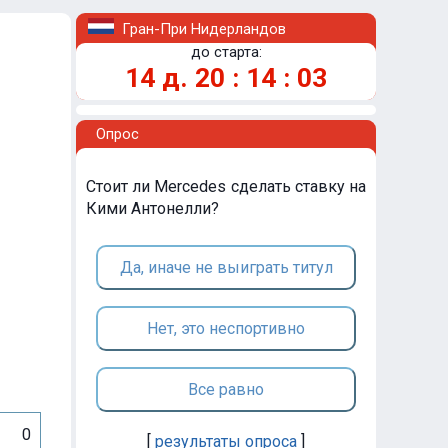
Гран-При Нидерландов
до старта:
14
д.
20
:
14
:
03
Опрос
Стоит ли Mercedes сделать ставку на
Кими Антонелли?
Да, иначе не выиграть титул
Нет, это неспортивно
Все равно
0
[
результаты опроса
]