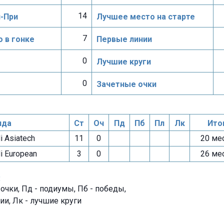
14
н-При
Лучшее место на старте
7
 в гонке
Первые линии
0
Лучшие круги
0
Зачетные очки
нда
Ст
Оч
Пд
Пб
Пл
Лк
Ито
 Asiatech
11
0
20 ме
i European
3
0
26 ме
:
- очки, Пд - подиумы, Пб - победы,
ии, Лк - лучшие круги