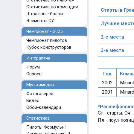
Статистика по пилотам
Статистика по командам
Старты в Гра
Штрафные баллы
Элементы СУ
Лучшее место
Чемпионат - 2025
2-е места
Чемпионат пилотов
Кубок конструкторов
3-е места
Интерактив
Форум
Год
Кома
Опросы
2002
Minardi
Мультимедиа
2001
Minard
Фотогалерея
Видео
*Расшифровка
Обои-календари
Ст - старты, Оч 
Статистика
Пл - поул-позиц
Пилоты Формулы-1