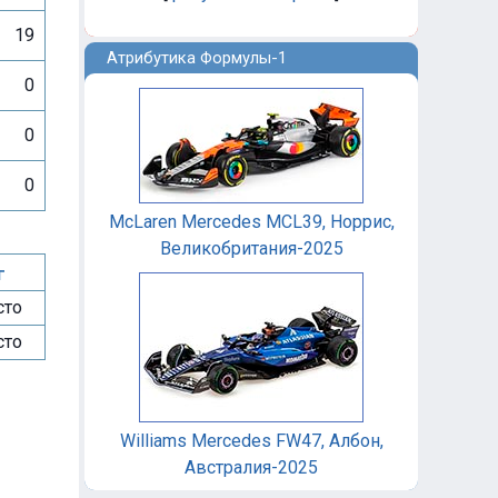
19
Атрибутика Формулы-1
0
0
0
McLaren Mercedes MCL39, Норрис,
Великобритания-2025
г
сто
сто
Williams Mercedes FW47, Албон,
Австралия-2025