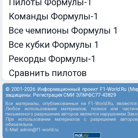
Пилоты Формулы-1
Команды Формулы-1
Все чемпионы Формулы 1
Все кубки Формулы 1
Рекорды Формулы-1
Сравнить пилотов
© 2001-2026 Информационный проект F1-World.Ru (Ми
защищены. Регистрация СМИ ЭЛ№ФС77-43829
Все материалы, опубликованные на F1-World.Ru, являются
Любое использование материалов, полное или частич
письменного разрешения авторов является нарушением Закон
При использовании материалов с разрешения авторов
обязательна.
E-Mail: admin@f1-world.ru