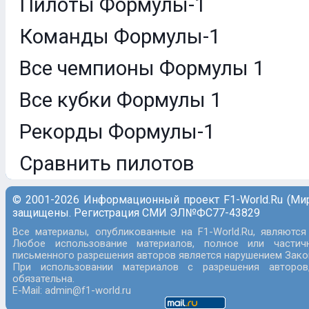
Пилоты Формулы-1
Команды Формулы-1
Все чемпионы Формулы 1
Все кубки Формулы 1
Рекорды Формулы-1
Сравнить пилотов
© 2001-2026 Информационный проект F1-World.Ru (Ми
защищены. Регистрация СМИ ЭЛ№ФС77-43829
Все материалы, опубликованные на F1-World.Ru, являются
Любое использование материалов, полное или частич
письменного разрешения авторов является нарушением Закон
При использовании материалов с разрешения авторов
обязательна.
E-Mail: admin@f1-world.ru