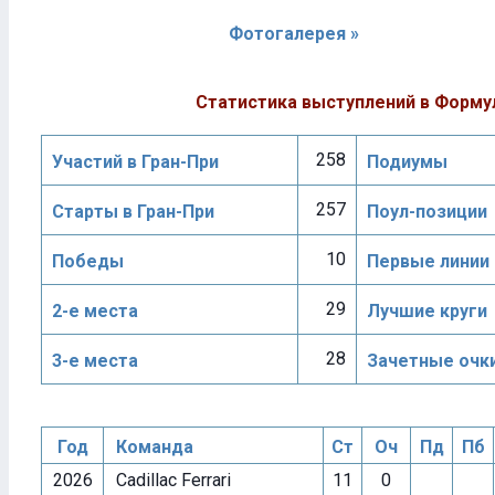
Фотогалерея »
Статистика выступлений в Форму
258
Участий в Гран-При
Подиумы
257
Старты в Гран-При
Поул-позиции
10
Победы
Первые линии
29
2-е места
Лучшие круги
28
3-е места
Зачетные очк
Год
Команда
Ст
Оч
Пд
Пб
2026
Cadillac Ferrari
11
0