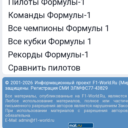
Пилоты Формулы-1
Команды Формулы-1
Все чемпионы Формулы 1
Все кубки Формулы 1
Рекорды Формулы-1
Сравнить пилотов
© 2001-2026 Информационный проект F1-World.Ru (Ми
защищены. Регистрация СМИ ЭЛ№ФС77-43829
Все материалы, опубликованные на F1-World.Ru, являются
Любое использование материалов, полное или частич
письменного разрешения авторов является нарушением Закон
При использовании материалов с разрешения авторов
обязательна.
E-Mail: admin@f1-world.ru