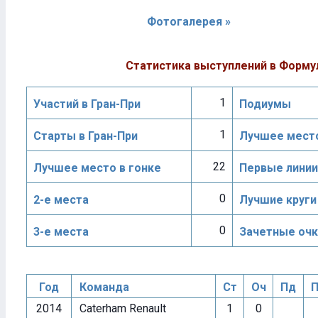
Фотогалерея »
Статистика выступлений в Форму
1
Участий в Гран-При
Подиумы
1
Старты в Гран-При
Лучшее место
22
Лучшее место в гонке
Первые линии
0
2-е места
Лучшие круги
0
3-е места
Зачетные очк
Год
Команда
Ст
Оч
Пд
П
2014
Caterham Renault
1
0