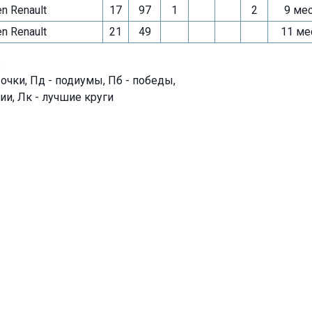
n Renault
17
97
1
2
9 ме
n Renault
21
49
11 ме
:
- очки, Пд - подиумы, Пб - победы,
ии, Лк - лучшие круги