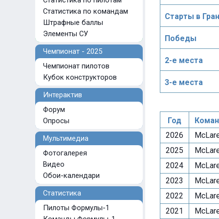
Статистика по пилотам
Статистика по командам
Старты в Гра
Штрафные баллы
Элементы СУ
Победы
Чемпионат - 2025
2-е места
Чемпионат пилотов
Кубок конструкторов
3-е места
Интерактив
Форум
Год
Коман
Опросы
2026
McLare
Мультимедиа
2025
McLare
Фотогалерея
Видео
2024
McLare
Обои-календари
2023
McLare
Статистика
2022
McLare
Пилоты Формулы-1
2021
McLare