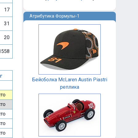
17
Атрибутика Формулы-1
31
20
1558
г
Бейсболка McLaren Austin Piastri
реплика
сто
сто
сто
сто
сто