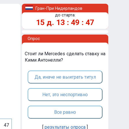
Гран-При Нидерландов
до старта:
15
д.
13
:
49
:
47
Опрос
Стоит ли Mercedes сделать ставку на
Кими Антонелли?
Да, иначе не выиграть титул
Нет, это неспортивно
Все равно
47
[
результаты опроса
]