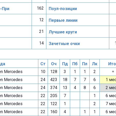
162
н-При
Поул-позиции
12
Первые линии
21
Лучшие круги
14
Зачетные очки
да
Ст
Оч
Пд
Пб
Пл
Лк
Ито
n Mercedes
10
128
3
1
1
2
=
n Mercedes
24
423
18
7
7
6
1 ме
n Mercedes
24
374
13
4
8
6
2 ме
n Mercedes
22
205
7
1
6 ме
n Mercedes
22
122
1
2
7 ме
n Mercedes
22
160
4
1
1
6 ме