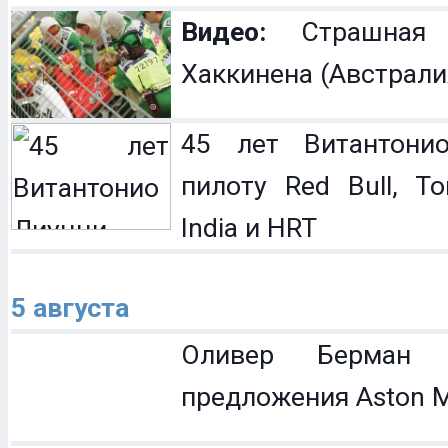
Видео:
Страшная 
Хаккинена (Австрали
45 лет Витантонио
пилоту Red Bull, To
India и HRT
5 августа
Оливер Берман 
предложения Aston M