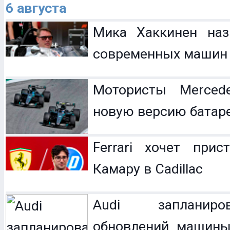
6 августа
Мика Хаккинен наз
современных машин
Мотористы Mercede
новую версию батар
Ferrari хочет прис
Камару в Cadillac
Audi запланир
обновлений машины