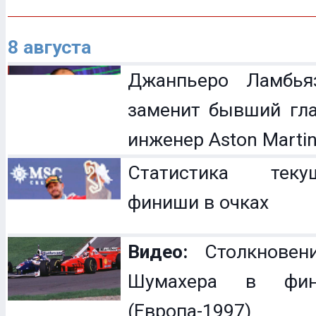
8 августа
Джанпьеро Ламбья
заменит бывший гл
инженер Aston Marti
Статистика теку
финиши в очках
Видео:
Столкновен
Шумахера в фин
(Европа-1997)