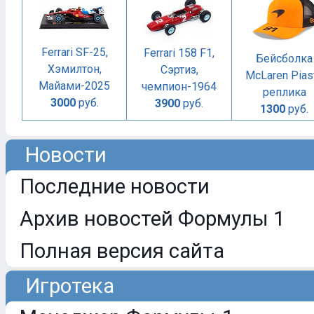
Ferrari SF-25,
Ferrari 158 F1,
Бейсболка
Хэмилтон,
Сэртиз,
McLaren Piast
Майами-2025
чемпион-1964
реплика
3000
руб.
3900
руб.
1300
руб.
Новости
Последние новости
Архив новостей Формулы 1
Полная версия сайта
Игротека