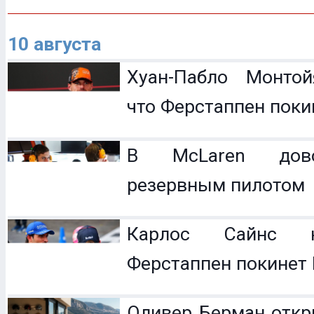
10 августа
Хуан-Пабло Монтой
что Ферстаппен покин
В McLaren дов
резервным пилотом
Карлос Сайнс н
Ферстаппен покинет R
Оливер Берман откр