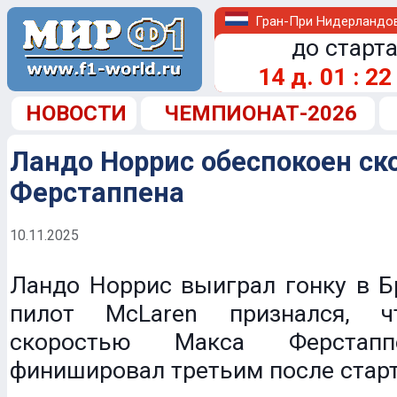
Гран-При Нидерландо
до старта
14
д.
01
:
22
НОВОСТИ
ЧЕМПИОНАТ-2026
Ландо Норрис обеспокоен ск
Ферстаппена
10.11.2025
Ландо Норрис выиграл гонку в Б
пилот McLaren признался, ч
скоростью Макса Ферстапп
финишировал третьим после старта