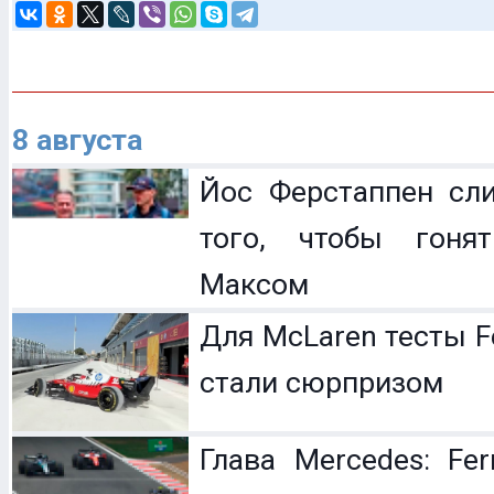
8 августа
Йос Ферстаппен сл
того, чтобы гоня
Максом
Для McLaren тесты F
стали сюрпризом
Глава Mercedes: Fer