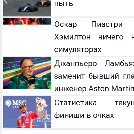
ныть
Оскар Пиастри 
Хэмилтон ничего 
симуляторах
Джанпьеро Ламбья
заменит бывший гл
инженер Aston Marti
Статистика теку
финиши в очках