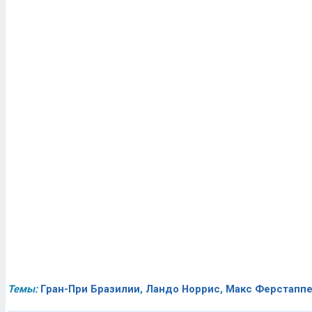
Темы:
Гран-При Бразилии
,
Ландо Норрис
,
Макс Ферстапп