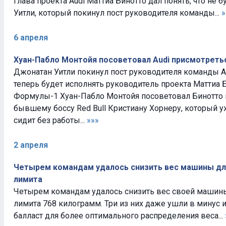
Глава проекта Audi Маттиа Бинотто дал понять, что не
Уитли, который покинул пост руководителя команды...
»
6 апреля
Хуан-Пабло Монтойя посоветовал Audi присмотретьс
Джонатан Уитли покинул пост руководителя команды Au
теперь будет исполнять руководитель проекта Маттиа Б
Формулы-1 Хуан-Пабло Монтойя посоветовал Бинотто 
бывшему боссу Red Bull Кристиану Хорнеру, который 
сидит без работы...
»»»
2 апреля
Четырем командам удалось снизить вес машины дл
лимита
Четырем командам удалось снизить вес своей машин
лимита 768 килограмм. Три из них даже ушли в минус 
балласт для более оптимального распределения веса...