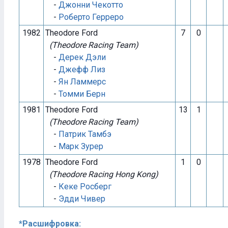
-
Джонни Чекотто
-
Роберто Герреро
1982
Theodore Ford
7
0
(Theodore Racing Team)
-
Дерек Дэли
-
Джефф Лиз
-
Ян Ламмерс
-
Томми Берн
1981
Theodore Ford
13
1
(Theodore Racing Team)
-
Патрик Тамбэ
-
Марк Зурер
1978
Theodore Ford
1
0
(Theodore Racing Hong Kong)
-
Кеке Росберг
-
Эдди Чивер
*Расшифровка: