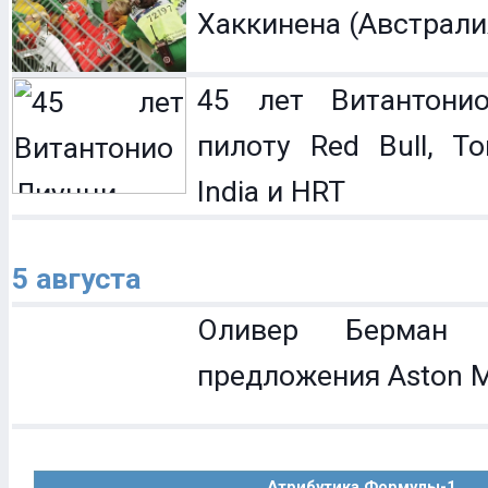
Хаккинена (Австрали
45 лет Витантонио
пилоту Red Bull, To
India и HRT
5 августа
Оливер Берман 
предложения Aston M
Атрибутика Формулы-1