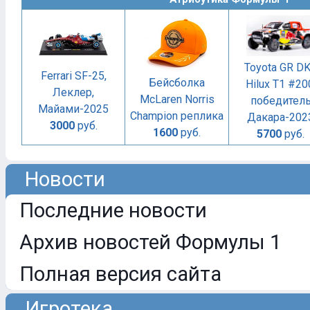
Toyota GR D
Ferrari SF-25,
Бейсболка
Hilux T1 #20
Леклер,
McLaren Norris
победител
Майами-2025
Champion реплика
Дакара-202
3000
руб.
1600
руб.
5700
руб.
Новости
Последние новости
Архив новостей Формулы 1
Полная версия сайта
Игротека