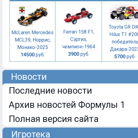
Toyota GR D
Ferrari 158 F1,
McLaren Mercedes
Hilux T1 #20
Сэртиз,
MCL39, Норрис,
победител
чемпион-1964
Монако-2025
Дакара-202
3900
руб.
14500
руб.
5700
руб.
Новости
Последние новости
Архив новостей Формулы 1
Полная версия сайта
Игротека