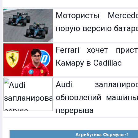
Мотористы Mercede
новую версию батар
Ferrari хочет прис
Камару в Cadillac
Audi запланир
обновлений машины
перерыва
Атрибутика Формулы-1