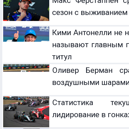
Макс Ферстаппен с
сезон с выживанием
Кими Антонелли не н
называют главным п
титул
Оливер Берман с
воздушными шарам
Статистика теку
лидирование в гонка