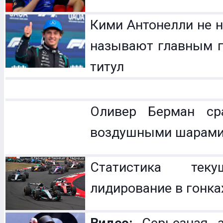
Кими Антонелли не н
называют главным п
титул
Оливер Берман с
воздушными шарам
Статистика теку
лидирование в гонка