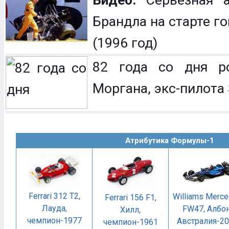
Видео:
Серьезная а
Брандла на старте г
(1996 год)
82 года со дня р
Моргана, экс-пилота 
Атрибутика Формулы-1
Ferrari 312 T2,
Williams Merc
Ferrari 156 F1,
Лауда,
FW47, Албон
Хилл,
чемпион-1977
Австралия-2
чемпион-1961