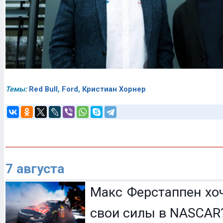
Темы:
Red Bull
,
Ford
,
Кристиан Хорнер
7 августа
Макс Ферстаппен хо
свои силы в NASCAR